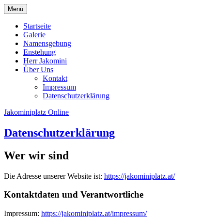
Zum
Zum
Menü
Inhalt
Hauptmenü
springen
springen
Startseite
Galerie
Namensgebung
Enstehung
Herr Jakomini
Über Uns
Kontakt
Impressum
Datenschutzerklärung
Jakominiplatz Online
Datenschutzerklärung
Wer wir sind
Die Adresse unserer Website ist:
https://jakominiplatz.at/
Kontaktdaten und Verantwortliche
Impressum:
https://jakominiplatz.at/impressum/