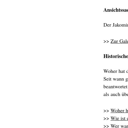
Ansichtssa
Der Jakomin
>>
Zur Gal
Historisch
Woher hat d
Seit wann g
beantwortet
als auch üb
>>
Woher h
>>
Wie ist 
>>
Wer war