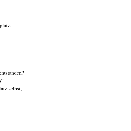
platz.
entstanden?
s“
atz selbst,